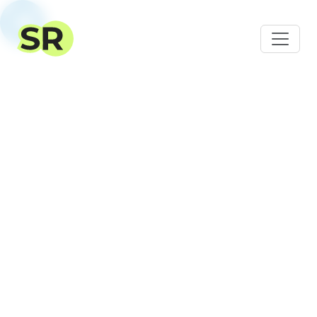
SalesRender – CRM para
Centros
de
Llamadas
Herramientas profesionales para organizar tu
centro de llamadas y campañas de llamadas
salientes. ¡Primeros 14 días gratis!
Regístrate