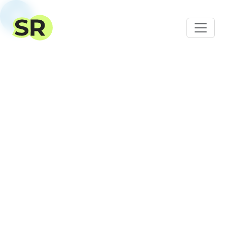
SalesRender – este un
CRM
pentru
vânzări
online
Oferim nu doar un CRM, ci și asistență și
consultanță pentru configurarea și organizarea
corectă a proceselor dumneavoastră
Începe gratuit