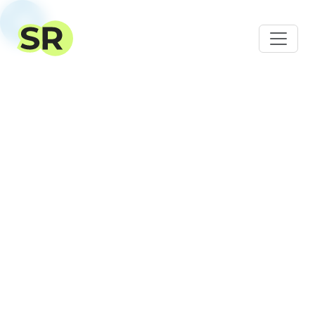
CRM pro
partnerský
marketing
Pro webmastery, arbitrážní týmy a CPA sítě.
Vhodné pro každého.
Registrace