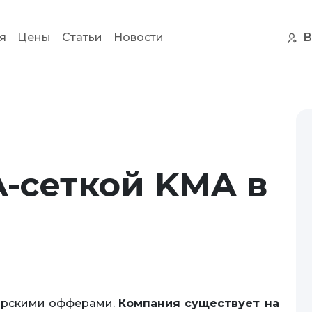
В
я
Цены
Статьи
Новости
A-сеткой KMA в
торскими офферами.
Компания существует на