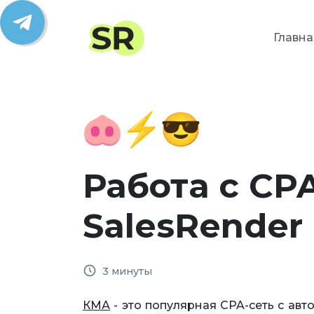
Главна
Работа с CP
SalesRender
3 минуты
КМА
- это популярная CPA-сеть с ав