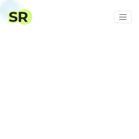
SalesRender -
CRM-система
для
Индии
Для управления продажами, организации
колл-центра и работы с CPA-сетями
Начать бесплатно