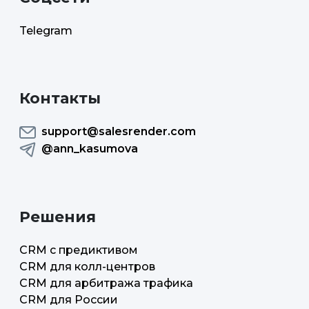
Telegram
Контакты
support@salesrender.com
@ann_kasumova
Решения
CRM с предиктивом
CRM для колл-центров
CRM для арбитража трафика
CRM для России